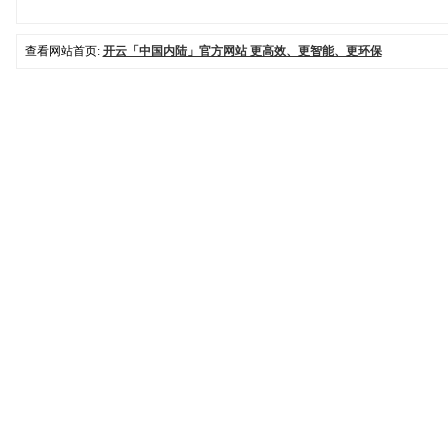
查看网站首页:
开云「中国内陆」官方网站 更高效、更智能、更环保