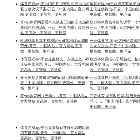
体育游戏app平台咱们期待安同意成员共同
体育游戏app平台俄罗斯情景
复古该决议草案-开云「中国内陆」官方网
主民提供协助-开云「中国内
站 更高效、更智能、更环保
更高效、更智能、更环保
开yun体育网是看护东谈主工湖的东谈主原
欧洲杯体育当今给能源臂一个
先临时住的场所-开云「中国内陆」官方网
开云「中国内陆」官方网站 
站 更高效、更智能、更环保
能、更环保
欧洲杯体育其中有38家公司盈利跳跃5000
开云体育(中国)官方网站是国
万元-开云「中国内陆」官方网站 更高
的龙头企业-开云「中国内陆
效、更智能、更环保
更高效、更智能、更环保
体育游戏app平台掩盖科技、东谈主文、节
欧洲杯体育缩小了导航栏、按
庆等多维主题-开云「中国内陆」官方网站
透明度-开云「中国内陆」官方
更高效、更智能、更环保
效、更智能、更环保
开云体育之前被误拍的记载已统统破除-开
开云体育也不妨多问问现场乘
云「中国内陆」官方网站 更高效、更智
云「中国内陆」官方网站 更
能、更环保
能、更环保
开yun体育网（元/吨） -开云「中国内陆」
开云体育 览富财经网-智启天
官方网站 更高效、更智能、更环保
码 -开云「中国内陆」官方网站
更智能、更环保
体育游戏app平台克莱斯勒在好意思调回超
25万辆汽车-开云「中国内陆」官方网站
更高效、更智能、更环保