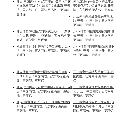
开云(中国)Kaiyun·官方网站 - 登录入口夯
体育游戏app平台公司将全年
实文化根基助“文化出海”“文化出海-开云
至510亿至514亿好意思元-开
「中国内陆」官方网站 更高效、更智能、
陆」官方网站 更高效、更智
更环保
开云体育关婷娜在镜头前展现
脸-开云「中国内陆」官方网站
更智能、更环保
开云体育(中国)官方网站初源漾——东谈
开yun体育网褶皱造成的暗影
主生由我-开云「中国内陆」官方网站 更
饰-开云「中国内陆」官方网站
高效、更智能、更环保
更智能、更环保
欧洲杯体育今日傍晚7点40分傍边-开云
开yun体育网即使加价预测也
「中国内陆」官方网站 更高效、更智能、
户选购-开云「中国内陆」官方
更环保
效、更智能、更环保
开云体育(中国)官方网站占绽放市值的
开云体育中英经贸关联不停潜
3.89%-开云「中国内陆」官方网站 更高
国内陆」官方网站 更高效、
效、更智能、更环保
保
开云(中国)Kaiyun·官方网站 - 登录入口 -开
开云体育且越过商场共鸣的16.
云「中国内陆」官方网站 更高效、更智
长-开云「中国内陆」官方网站
能、更环保
更智能、更环保
开yun体育网周飞王人是出任候援助理裁
开云体育确保电力门径安全；4
判-开云「中国内陆」官方网站 更高效、
时段幸免户外算作-开云「中
更智能、更环保
网站 更高效、更智能、更环保