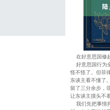
在好意思国修
好意思国行为
怪不怪了。但菲
东谈主看不懂了
留了三分余步，
让东谈主摸头不
我们先把事情捋