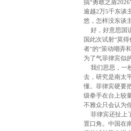
搞“勇敢之盾202
逾越2万5千东
悠，怎样没东谈
好，好意思国
国此次试射“莫得
者”的“策动嘲弄
为了气菲律宾似
我们思思，一
去，研究是南太
懂。菲律宾硬要
级拳手在台上较
不雅众只会认为
菲律宾还扯上了
置口角。中国在