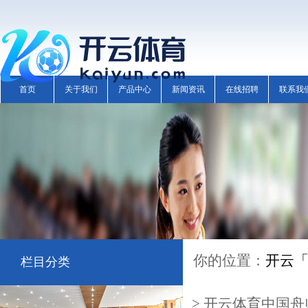
首页
关于我们
产品中心
新闻资讯
在线招聘
联系我
你的位置：
开云「
栏目分类
> 开云体育中国