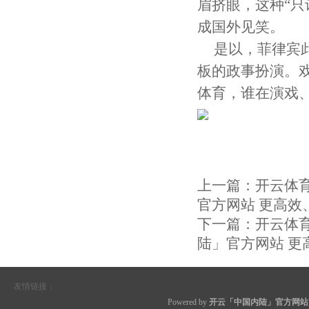
眉挤眼，这种“
成国外见笑。
是以，菲律宾
板的政事扮演。
体育，谁在演戏
上一篇：
开云体
官方网站 更高效
下一篇：
开云体
陆」官方网站 更
友情链接：
Powered by
开云「中国内陆」官方网站